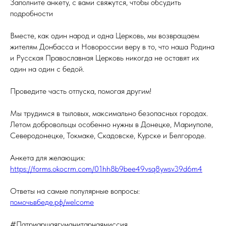
Заполните анкету, с вами свяжутся, чтобы обсудить
подробности
Вместе, как один народ и одна Церковь, мы возвращаем
жителям Донбасса и Новороссии веру в то, что наша Родина
и Русская Православная Церковь никогда не оставят их
один на один с бедой.
Проведите часть отпуска, помогая другим!
Мы трудимся в тыловых, максимально безопасных городах.
Летом добровольцы особенно нужны в Донецке, Мариуполе,
Северодонецке, Токмаке, Скадовске, Курске и Белгороде.
Анкета для желающих:
https://forms.okocrm.com/01hh8b9bee49vsq8ywsv39d6m4
Ответы на самые популярные вопросы:
помочьвбеде.рф/welcome
#Патриаршаягуманитарнаямиссия