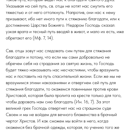
Указывая на сей путь, св. отцы не хотят нас смутить его
тяжестью и от него оттолкнуть. Напротив, они нас к нему
призывают, ибо нет иного пути к стяжанию благодати, или к
достижению Царства Божияго. Недаром Господь сказал:
узкая врата и тесный путь вводяй в живот, и мало их есть, иже
обретают его (Мф. 7, 14).
Свв. отцы зовут нас следовать сим путем для стяжания
благодати и потому, что если мы сами добровольно не
обречем себя на страдания за святую жизнь, то Господь
будет тяжко наказывать нас несчастиями, чтобы вразумить
нас и поставить на путь спасительной жизни. Если же мы не
вразумимся этими наказаниями и отвергнем сей путь для
стяжания благодати, то окажемся повинными против крови
Христовой, которая была пролита на кресте только для того,
чтобы даровать нам сию благодать (Ин. 16, 7). За этот
великий грех Господь отвергнет нас на страшном суде
Своем и мы не войдем для вечного блаженства в брачный
чертог Христов. И как сможем мы войти в него, когда
окажемся без брачной одежды, которая, по учению того же