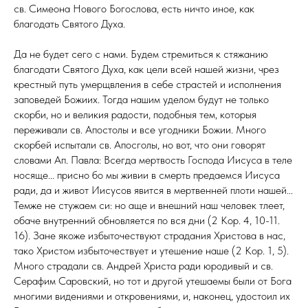
св. Симеона Нового Богослова, есть ничто иное, как
благодать Святого Духа.
Да не будет сего с нами. Будем стремиться к стяжанию
благодати Святого Духа, как цели всей нашей жизни, чрез
крестный путь умерщвления в себе страстей и исполнения
заповедей Божиих. Тогда нашим уделом будут не только
скорби, но и великия радости, подобныя тем, которыя
переживали св. Апостолы и все угодники Божии. Много
скорбей испытали св. Апосголы, но вот, что они говорят
словами Ап. Павла: Всегда мертвость Господа Иисуса в теле
носяще... присно бо мы живии в смерть предаемся Иисуса
ради, да и живот Иисусов явится в мертвенней плоти нашей...
Темже не стужаем си: но аще и внешний наш человек тлеет,
обаче внутренний обновляется по вся дни (2 Кор. 4, 10-11.
16). Зане якоже избыточествуют страдания Христова в нас,
тако Христом избыточествует и утешение наше (2 Кор. 1, 5).
Много страдали св. Андрей Христа ради юродивый и св.
Серафим Саровский, но тот и другой утешаемы были от Бога
многими видениями и откровениями, и, наконец, удостоил их