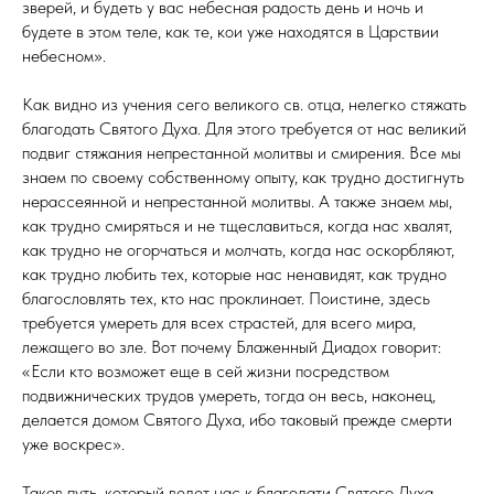
зверей, и будеть у вас небесная радость день и ночь и
будете в этом теле, как те, кои уже находятся в Царствии
небесном».
Как видно из учения сего великого св. отца, нелегко стяжать
благодать Святого Духа. Для этого требуется от нас великий
подвиг стяжания непрестанной молитвы и смирения. Все мы
знаем по своему собственному опыту, как трудно достигнуть
нерассеянной и непрестанной молитвы. А также знаем мы,
как трудно смиряться и не тщеславиться, когда нас хвалят,
как трудно не огорчаться и молчать, когда нас оскорбляют,
как трудно любить тех, которые нас ненавидят, как трудно
благословлять тех, кто нас проклинает. Поистине, здесь
требуется умереть для всех страстей, для всего мира,
лежащего во зле. Вот почему Блаженный Диадох говорит:
«Если кто возможет еще в сей жизни посредством
подвижнических трудов умереть, тогда он весь, наконец,
делается домом Святого Духа, ибо таковый прежде смерти
уже воскрес».
Таков путь, который ведет нас к благодати Святого Духа.