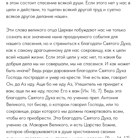
в этом состоит спасение всякой души. Если этого нет у нас в
цели и действии, то тщетен всякий другой труд и суетно
всякое другое делание наше».
Эти слова великого отца Церкви побуждают нас не только
сознать все значение ныне празднуемого события для
нашего спасения, но и стремиться к благодати Святого Духа,
как к самому драгоценному для нас сокровищу, как к цели
всей нашей жизни. Если этой цели у нас нет, то какия бы
добрыя дела мы ни совершали, мы не спасемся. И как может
быть иначе? Ведь ради дарования благодати Святого Духа
Господь пострадал и умер на кресте: Уне есть вам, говорит
Он, да Аз иду. Аще бо не иду Аз, Утешитель не приидет к
вам; аще ли же иду, послю Его к вам (Ин. 16, 7). Ведь эта
благодать Святого Духа есть, по учению преп. Антония
Великого, тот бисер, о котором говорил Господь, или то
сокровище, ради которого мы должны пожертвовать всем,
чтобы его приобрести. Эта благодать Святого Духа, по
учению св. Макария Великого, и есть Царство Божие,
которое обнаруживается в душе христианина своими