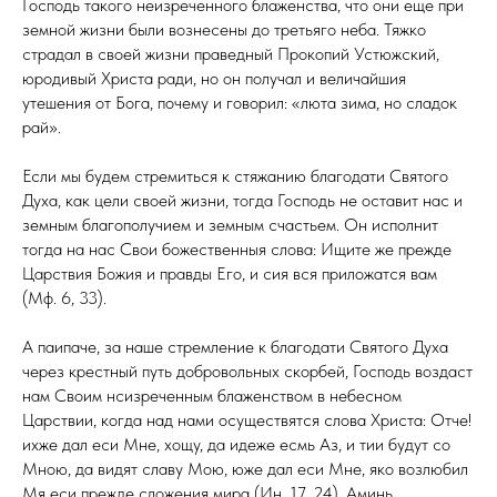
Господь такого неизреченного блаженства, что они еще при
земной жизни были вознесены до третьяго неба. Тяжко
страдал в своей жизни праведный Прокопий Устюжский,
юродивый Христа ради, но он получал и величайшия
утешения от Бога, почему и говорил: «люта зима, но сладок
рай».
Если мы будем стремиться к стяжанию благодати Святого
Духа, как цели своей жизни, тогда Господь не оставит нас и
земным благополучием и земным счастьем. Он исполнит
тогда на нас Свои божественныя слова: Ищите же прежде
Царствия Божия и правды Его, и сия вся приложатся вам
(Мф. 6, 33).
А паипаче, за наше стремление к благодати Святого Духа
через крестный путь добровольных скорбей, Господь воздаст
нам Своим нсизреченным блаженством в небесном
Царствии, когда над нами осуществятся слова Христа: Отче!
ихже дал еси Мне, хощу, да идеже есмь Аз, и тии будут со
Мною, да видят славу Мою, юже дал еси Мне, яко возлюбил
Мя еси прежде сложения мира (Ин. 17, 24). Аминь.