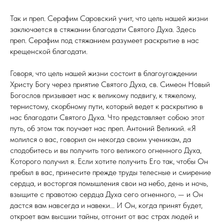
Так и преп. Серафим Саровский учит, что цель нашей жизни
заключается в стяжании благодати Святого Духа. Здесь
преп. Серафим под стяжанием разумеет раскрытие в нас
крещенской благодати.
Говоря, что цель нашей жизни состоит в благоугождении
Христу Богу через приятие Святого Духа, св. Симеон Новый
Богослов призывает нас к великому подвигу, к тяжелому,
тернистому, скорбному пути, который ведет к раскрытию в
нас благодати Святого Духа. Что представляет собою этот
путь, об этом так поучает нас преп. Антоний Великий. «Я
молился о вас, говорил он некогда своим ученикам, да
сподобитесь и вы получить того великого огненного Духа,
Которого получил я. Если хотите получить Его так, чтобы Он
пребыл в вас, принесите прежде труды телесные и смирение
сердца, и восторгая помышления свои на небо, день и ночь,
взыщите с правотою сердца Духа сего огненного, — и Он
дастся вам навсегда и навеки... И Он, когда принят будет,
откроет вам высшии тайны, отгонит от вас страх людей и