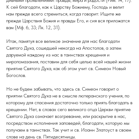
дивными проявлениями: правды, мира и радости (Рим. 14, 17).
К сей благодати, как к Царству Божиему, Господь и велит
нам прежде всего стремиться, когда говорит: Ищите же
прежде Царствия Божия и правды Его, и сия вся приложатся
вам (Мф. 6, 33; Лк. 12, 31).
Итак, памятуя все великое значение для нас благодати
Святого Духа, сошедшей некогда на Апостолов, а затем
даруемой каждому из нас в таинствах крещения и
миропомазания, поставим для себя целью всей нашей жизни
приятие Святого Духа, как об этом учит св. Симеон Новый
Богослов.
Но не будем забывать, что здесь св. Симеон говорит о
приятии Святого Духа не в смысле лютеранского учения, по
которому для спасения достаточно только приять благодать в
крещении. Нет, в словах сего великого отца Церкви приятие
Святого Духа означает возгревание, или раскрытие в нас,
посредством исполнения заповедей, благодати, которую мы
получаем в таинствах. Так учит и св. Иоанн Златоуст в своем
слове на день св. Пятидесятницы.