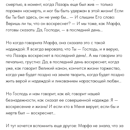
смертью, в момент, когда Лазарь еще был жив — только
поражен насмерть, и мог бы быть удержан в этой жизни! Если
бы Ты был здесь, он не умер бы... — И слышим Его слово:
Веришь ли ты, что он воскреснет? — И мы тоже, как Марфа,
готовы сказать: Да, Господи, — в последний день...
Но когда говорила Марфа, она сказала это с такой
надеждой: Я всегда веровала, что Ты — Господь, и я верую,
что Лазарь воскреснет в последний день!.. А мы говорим это
печально, грустно: Да, в последний день воскреснет, когда
уже, как говорит Великий канон, кончится жизни торжество,
когда уже будет поздно на земле творить, когда будет поздно
жить верой и надеждой и ликованием нарастающей любви...
Но Господь и нам говорит, как ей; говорит нашей
безнадежности, как сказал ее совершенной надежде: Я —
воскресение и жизнь! И если кто в Меня верует, если бы и
мертв был — воскреснет...
И тут хочется вспомнить еще другое: Марфа не знала, что за