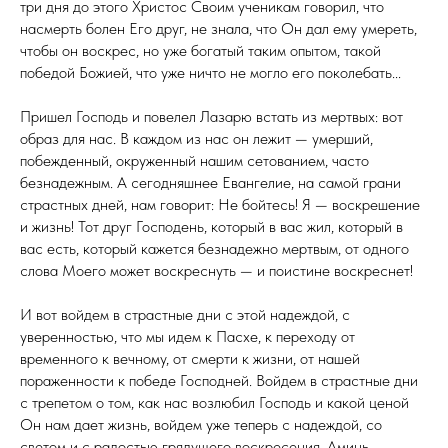
три дня до этого Христос Своим ученикам говорил, что
насмерть болен Его друг, не знала, что Он дал ему умереть,
чтобы он воскрес, но уже богатый таким опытом, такой
победой Божией, что уже ничто не могло его поколебать...
Пришел Господь и повелел Лазарю встать из мертвых: вот
образ для нас. В каждом из нас он лежит — умерший,
побежденный, окруженный нашим сетованием, часто
безнадежным. А сегодняшнее Евангелие, на самой грани
страстных дней, нам говорит: Не бойтесь! Я — воскрешение
и жизнь! Тот друг Господень, который в вас жил, который в
вас есть, который кажется безнадежно мертвым, от одного
слова Моего может воскреснуть — и поистине воскреснет!
И вот войдем в страстные дни с этой надеждой, с
уверенностью, что мы идем к Пасхе, к переходу от
временного к вечному, от смерти к жизни, от нашей
пораженности к победе Господней. Войдем в страстные дни
с трепетом о том, как нас возлюбил Господь и какой ценой
Он нам дает жизнь, войдем уже теперь с надеждой, со
светом и с радостью грядущего воскресения. Аминь.