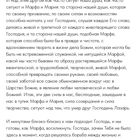
И над этим другом как часто сетует наша душа, как часто
сетуют и Марфа и Мария: та сторона нашей души, которая
по своему призванию, по своим силам и возможностям
способна молчать у ног Господних, слушая каждое Его слово,
делаясь живой и трепетной от каждого животворящего слова
Господня, и та сторона нашей души, подобная Марфе,
которая способна была бы в правде и чистоте, с
вдохновением творить в жизни дела Божии, которая могла бы
быть не встревоженной служанкой, не мятущейся Марфой,
какой мы часто бываем по образу растерявшейся Марфы
евангельской, а трудолюбивой, творческой, живой Марфой,
способной превращать своими руками, своей любовью,
своей заботой все самое обыкновенное вокруг нас в
Царство Божие, в явление любви человеческой и любви
Божией. Итак, эти две силы в нас, бесплодные, зашедшие в
нас в тупик Марфа и Мария, сила созерцания и сила
творчества, сетуют над тем, что умер друг Господень Лазарь.
И минутами близко-близко к нам подходит Господь, и мы
готовы, как Марфа, воскликнуть: Господи, зачем Тебя не было
здесь в момент, когда решалась борьба между жизнью и