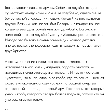
Бог создавал человека другом Себе; эта дружба, которая
существует между нами и Им, еще углублена, сделана еще
более тесной в Крещении нашем. Каждый из нас является
другом Божиим, как назван был Лазарь; и в каждом из нас
когда-то этот друг Божий жил: жил дружбой с Богом, жил
надеждой, что эта дружба будет углубляться, расти, светлеть.
Иногда это бывало в очень ранние дни нашего детства;
иногда позже, в юношеские годы: в каждом из нас жил этот
друг Христов.
А потом, в течение жизни, как цветок завядает, как
истощается в нас жизнь, надежда, радость, чистота, —
истощилась сила этого друга Господня. И часто-часто мы
чувствуем, что в нас, словно во гробе, где-то лежит — нельзя
сказать «покоится», а именно лежит, страшной смертью
пораженный, — четверодневный друг Господень, тот, который
умер, к гробу которого сестры боятся подойти, потому что он
уже разлагается телом...