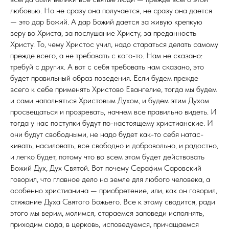
лю­бовью. Но не сразу она получается, не сразу она дается
— это дар Божий. А дар Божий дается за живую крепкую
веру во Христа, за послушание Христу, за преданность
Христу. То, чему Христос учил, надо стараться делать самому
прежде всего, а не требовать с кого-то. Нам не сказано:
требуй с других. А вот с себя требовать нам сказано, это
будет правильный образ поведения. Если будем прежде
всего к себе применять Христово Еван­гелие, тогда мы будем
и сами наполняться Христовым Духом, и будем этим Духом
просвещаться и про­зревать, начнем все правильно видеть. И
тогда у нас поступки будут по-настоящему христианские. И
они будут свободными, не надо будет как-то себя натас­
кивать, насиловать, все свободно и добровольно, и радостно,
и легко будет, потому что во всем этом будет действовать
Божий Дух, Дух Святой. Вот почему Серафим Саровский
говорил, что главное дело на земле для любого человека, а
особенно христианина — приоб­ретение, или, как он говорил,
стяжание Духа Святого Божьего. Все к этому сводится, ради
этого мы верим, молимся, стараемся заповеди исполнять,
приходим сюда, в церковь, исповедуемся, причащаемся