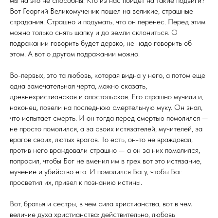
мы на это не способны. Кто из нас пойдет на такие подвиги?
Вот Георгий Великому­ченик пошел на великие, страшные
страдания. Страшно и подумать, что он перенес. Перед этим
можно только снять шапку и до земли склониться. О
подражании го­ворить будет дерзко, не надо говорить об
этом. А вот о другом подражании можно.
Во-первых, это та любовь, которая видна у него, а потом еще
одна замечательная черта, можно сказать,
древнехристианская и апостольская. Его страшно мучи­ли и,
наконец, повели на последнюю смертельную муку. Он знал,
что испытает смерть. И он тогда перед смертью помолился —
не просто помолился, а за своих истязателей, мучителей, за
врагов своих, лютых вра­гов. То есть, он-то не враждовал,
против него враждовали страшно — а он за них помолился,
попросил, чтобы Бог не вменил им в грех вот это истязание,
мучение и убийство его. И помолился Богу, чтобы Бог
просве­тил их, привел к познанию истины.
Вот, братья и сестры, в чем сила христианства, вот в чем
величие духа христианства: действительно, любовь