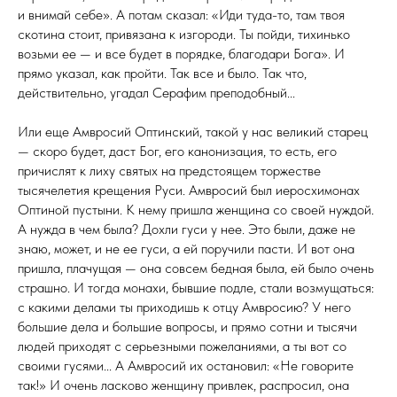
и внимай себе». А потам сказал: «Иди туда-то, там твоя
скотина стоит, привязана к изгороди. Ты пойди, тихинько
возьми ее — и все будет в порядке, благодари Бога». И
прямо указал, как пройти. Так все и было. Так что,
действительно, угадал Серафим препо­добный...
Или еще Амвросий Оптинский, такой у нас вели­кий старец
— скоро будет, даст Бог, его канонизация, то есть, его
причислят к лиху святых на предстоящем торжестве
тысячелетия крещения Руси. Амвросий был иеросхимонах
Оптиной пустыни. К нему пришла женщина со своей нуждой.
А нужда в чем была? Дохли гуси у нее. Это были, даже не
знаю, может, и не ее гуси, а ей поручили пасти. И вот она
пришла, плачущая — она совсем бедная была, ей было очень
страшно. И тогда монахи, бывшие подле, стали возмущаться:
с какими делами ты приходишь к отцу Амвросию? У него
большие дела и большие вопросы, и прямо сотни и тысячи
людей приходят с серьезными пожеланиями, а ты вот со
своими гусями... А Амвросий их остановил: «Не говорите
так!» И очень ласково женщину привлек, распросил, она