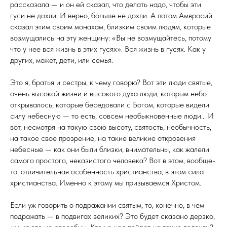
рассказала — и он ей сказал, что делать надо, чтобы эти
гуси не дохли. И верно, больше не дохли. А потом Амвросий
сказал этим своим монахам, близким своим людям, которые
возмущались на эту женщину: «Вы не возмущайтесь, потому
что у нее вся жизнь в этих гусях». Вся жизнь в гусях. Как у
других, может, дети, или семья.
Это я, братья и сестры, к чему говорю? Вот эти люди святые,
очень высокой жизни и высокого духа люди, которым небо
открывалось, которые беседовали с Богом, которые видели
силу небесную — то есть, сов­сем необыкновенные люди... И
вот, несмотря на такую свою высоту, святость, необычность,
на такое свое про­зрение, на такие великие откровения
небесные — как они были близки, внимательны, как жалели
самого просто­го, неказистого человека? Вот в этом, вообще-
то, отли­чительная особенность христианства, в этом сила
хрис­тианства. Именно к этому мы призываемся Христом.
Если уж говорить о подражании святым, то, ко­нечно, в чем
подражать — в подвигах великих? Это будет сказано дерзко,