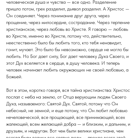
человеческая душа и чувства — все одно. Разделение
пришло потом, грех разделил, дьявол разделил. А Христос —
Он соеди­няет. Через понимание друг друга, через
прощение, через милосердие, сострадание. Через терпение
хрис­тианское, через любовь во Христе. Я говорю — любовь
во Христе, именно во Христе, потому что, действитель­но,
неестественно было бы любить того, кто тебя ненавидит,
гонит, мучает. Это было бы невозможно, сердце не могло бы
любить. Но Бог дает силу, Бог да­ет человеку Духа Своего, и
этот Дух вселяется в сердце, в душу человека. И теперь
человек начинает любить окружающих не своей любовью, а
Божьей.
Вот в этом, коротко говоря, вся тайна христи­анства: Христос
послал с неба на землю, от Отца веру­ющим людям Своего
Духа, называемого: Святой Дух. Святой, потому что Он
небесный, не земной, и еще потому, что Он любит любовью
нечеловеческой, все прощающей, все принимающей, всех
жалеющей, всем желающей добра — и близким, и дальним, и
друзьям, и недругам. Вот чем были велики христиане, чем
всегда были велики все святые люди — прежде всего этой