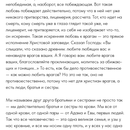
непобедимая, а, наоборот, все побеждающая. Вот такая
любовь побеждает действительно, потому что в ней нет уже
никакого притворства, лицемерия, рассчета. Тот, кто идет на
смерть, кому смерть уже в глаза глядит такой уже, не
лицемерит, не притво­ряется, из себя не изображает что-то,
он искренен. Такая искренняя любовь к врагам — это прямое
исполнение Христовой заповеди. Сказал Господь: «Вы
слышали, что сказано древним: любите любящих вас и
ненавидте врагов ваших. А Я говорю вам: любите врагов
ваших, благословляйте проклинающих, молитесь за обижаю­
щих и гонящих...» То есть, как бы дело противоес­тественное
— как можно любить врагов? Но это не так, оно не
противоестественно, потому что нет для хрис­тиан врагов, а
есть люди, братья и сестры.
Мы называем друг друга братьями и сестрами не просто так
— мы действительно братья и сестры по крови. Мы все от
одной крови, от одной пары — от Адама и Евы, первых людей.
Так что все человечество — эта одна великая семья, и узы у
нас кровные, и все мы носим одну плоть, и у всех у нас одна