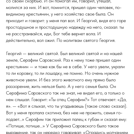
со своей скорбью. И он помогал им, говорил, утешал,
молился за них. И вот, помнится, пришел один человек, по-
видимому крестьянин, у него хозяйство свое была. Он
приходит и говорит: у меня пал вол. И Георгий, видя его горе
прос­тодушное и простодушную надежду на него, сказал: ты
не расстраивайся, иди, Бог тебе вернет вола. И
действительно, вол ожил. По молитвам святого Георгия.
Георгий — великий святой. Был великий святой и на нашей
земле, Серафим Саровсхий. Раз к нему тоже пришел один
крестьянин — и тоже как бы не в себе. У него увели, украли
то ли коровку, то ли лошадку, не помню. Но очень нужное
животное увели. И без этого животного ему прямо было
раззорение, жить нельзя было. А у него семья была. Он
Серафима Саровского так не знал, не видел его, а только о
нем слышал. Гово­рит: «Ты отец Серафим?» Тот отвечает: «Да,
я». — «Вот я слыхал, что ты угадываешь (такое слово сказал).
Вот у меня пропала скотина, без нее не прожить, семья го­
лодает...» Серафим так приложил палец к губам и ска­зал ему:
«Потише, потише...» У Серафима Саровского было такое
выражение, так он нередко говаривал: «Огра­дись молчанием