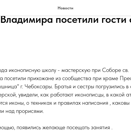
ную школу - мастерскую п
Новости
 Владимира посетили гости 
ода иконописную школу - мастерскую при Соборе св.
ка посетили прихожане из сообщества при храме Пре
шница" г. Чебоксары. Братья и сестры погрузились в
рской, увидели, как работают иконописцы, в какой а
тся иконы, о техниках и правилах написания , каковы
ли над прорисями.
мощью, появились желающе посещать занятия .