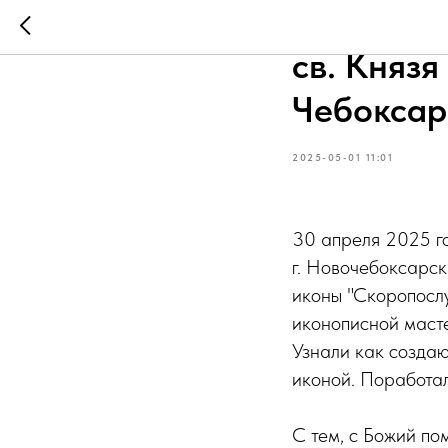
Иконопис
св. Князя
Чебоксар
2025-05-01 11:01
30 апреля 2025 г
г. Новочебоксарс
иконы "Скоропослу
иконописной масте
Узнали как создаю
иконой. Поработа
С тем, с Божий по