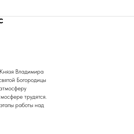
ри Соборе
с
 Князя Владимира
святой Богородицы
 атмосферу
тмосфере трудятся.
 этапы работы над