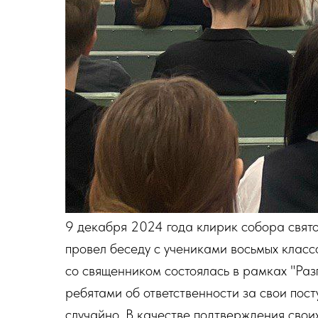
9 декабря 2024 года клирик собора свят
провел беседу с учениками восьмых кла
со священником состоялась в рамках "Раз
ребятами об ответственности за свои посту
случайно. В качестве подтверждения свои