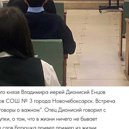
ого князя Владимира иерей Дионисий Енцов
ссов СОШ № 3 города Новочебоксарск. Встреча
говоры о важном". Отец Дионисий говорил с
пки, о том, что в жизни ничего не бывает
х слов батюшка привел пример из жизни