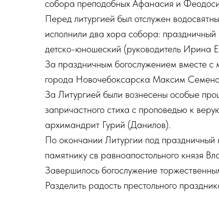
собора преподобных Афанасия и Феодоси
Перед литургией был отслужен водосвятн
исполнили два хора собора: праздничный
детско-юношеский (руководитель Ирина Е
За праздничным богослужением вместе с
города Новочебоксарска Максим Семено
За Литургией были вознесены особые прош
запричастного стиха с проповедью к вер
архимандрит Гурий (Данилов).
По окончании Литургии под праздничный 
памятнику св равноапостольного князя Вл
Завершилось богослужение торжественным
Разделить радость престольного праздни