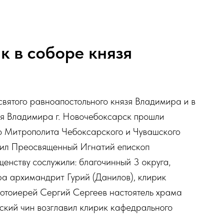
к в соборе князя
святого равноапостольного князя Владимира и в
зя Владимира г. Новочебоксарск прошли
ю Митрополита Чебоксарского и Чувашского
вил Преосвященный Игнатий епископ
енству сослужили: благочинный 3 округа,
ра архимандрит Гурий (Данилов), клирик
отоиерей Сергий Сергеев настоятель храма
ский чин возглавил клирик кафедрального