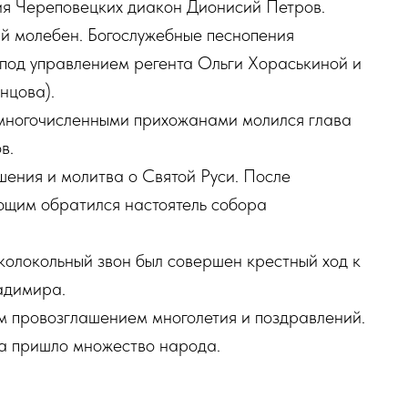
я Череповецких диакон Дионисий Петров.
ый молебен. Богослужебные песнопения
 под управлением регента Ольги Хораськиной и
нцова).
 многочисленными прихожанами молился глава
в.
ения и молитва о Святой Руси. После
ующим обратился настоятель собора
колокольный звон был совершен крестный ход к
адимира.
 провозглашением многолетия и поздравлений.
ка пришло множество народа.