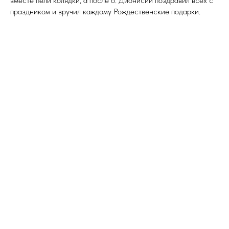
вместе пели колядки, а после о. Дионисий поздравил всех с
праздником и вручил каждому Рождественские подарки.