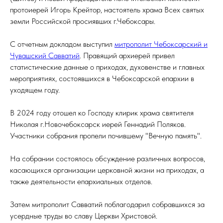
протоиерей Игорь Крейтор, настоятель храма Всех святых
земли Российской просиявших г.Чебоксары.
С отчетным докладом выступил
митрополит Чебоксарский и
Чувашский Савватий
. Правящий архиерей привел
статистические данные о приходах, духовенстве и главных
мероприятиях, состоявшихся в Чебоксарской епархии в
уходящем году.
В 2024 году отошел ко Господу клирик храма святителя
Николая г.Новочебоксарск иерей Геннадий Поляков.
Участники собрания пропели почившему "Вечную память".
На собрании состоялось обсуждение различных вопросов,
касающихся организации церковной жизни на приходах, а
также деятельности епархиальных отделов.
Затем митрополит Савватий поблагодарил собравшихся за
усердные труды во славу Церкви Христовой.