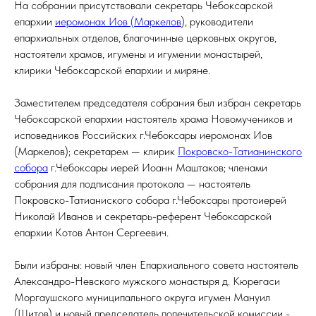
На собрании присутствовали секретарь Чебоксарской
епархии
иеромонах Иов (Маркелов
), руководители
епархиальных отделов, благочинные церковных округов,
настоятели храмов, игумены и игумении монастырей,
клирики Чебоксарской епархии и миряне.
Заместителем председателя собрания был избран секретарь
Чебоксарской епархии настоятель храма Новомучеников и
исповедников Российских г.Чебоксары иеромонах Иов
(Маркелов); секретарем — клирик
Покровско-Татианинского
собора
г.Чебоксары иерей Иоанн Маштаков; членами
собрания для подписания протокола — настоятель
Покровско-Татианиского собора г.Чебоксары протоиерей
Николай Иванов и секретарь-референт Чебоксарской
епархии Котов Антон Сергеевич.
Были избраны: новый член Епархиального совета настоятель
Александро-Невского мужского монастыря д. Кюрегаси
Моргаушского муниципального округа игумен Мануил
(Шитов) и новый председатель попечительской комиссии -