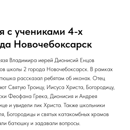
я с учениками 4-х
ода Новочебоксарск
князя Владимира иерей Дионисий Енцов
ссов школы 2 города Новочебоксарск. В рамках
атюшка рассказал ребятам об иконах. Отец
ют Святую Троицу, Иисуса Христа, Богородицу,
ески Феофана Грека, Дионисия и Андрея
ице и увидели лик Христа. Также школьники
я, Богородицы и святых катакомбных храмов
али батюшку и задавали вопросы.