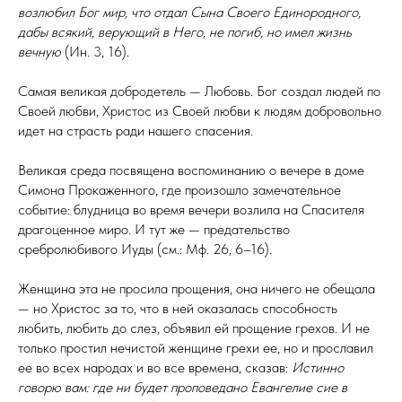
возлюбил Бог мир, что отдал Сына Своего Единородного,
дабы всякий, верующий в Него, не погиб, но имел жизнь
вечную
(Ин. 3, 16).
Самая великая добродетель — Любовь. Бог создал людей по
Своей любви, Христос из Своей любви к людям добровольно
идет на страсть ради нашего спасения.
Великая среда посвящена воспоминанию о вечере в доме
Симона Прокаженного, где произошло замечательное
событие: блудница во время вечери возлила на Спасителя
драгоценное миро. И тут же — предательство
сребролюбивого Иуды (см.: Мф. 26, 6–16).
Женщина эта не просила прощения, она ничего не обещала
— но Христос за то, что в ней оказалась способность
любить, любить до слез, объявил ей прощение грехов. И не
только простил нечистой женщине грехи ее, но и прославил
ее во всех народах и во все времена, сказав:
Истинно
говорю вам: где ни будет проповедано Евангелие сие в