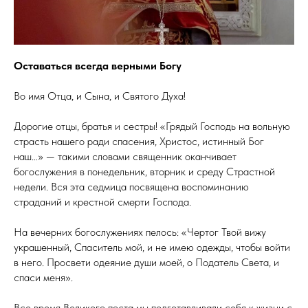
Оставаться всегда верными Богу
Во имя Отца, и Сына, и Святого Духа!
Дорогие отцы, братья и сестры! «Грядый Господь на вольную
страсть нашего ради спасения, Христос, истинный Бог
наш…» — такими словами священник оканчивает
богослужения в понедельник, вторник и среду Страстной
недели. Вся эта седмица посвящена воспоминанию
страданий и крестной смерти Господа.
На вечерних богослужениях пелось: «Чертог Твой вижу
украшенный, Спаситель мой, и не имею одежды, чтобы войти
в него. Просвети одеяние души моей, о Податель Света, и
спаси меня».
Все время Великого поста мы подготавливали себя к жизни с