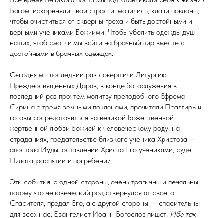
Богом, искореняли свои страсти, молились, клали поклоны,
чтобы очиститься от скверны греха и быть достойными и
верными учениками Божиими. Чтобы убелить одежды душ
наших, чтоб смогли мы войти на брачный пир вместе с
достойными в брачных одеждах.
Сегодня мы последний раз совершили Литургию
Преждеосвященных Даров, в конце богослужения в
последний раз прочтем молитву преподобного Ефрема
Сирина с тремя земными поклонами, прочитали Псалтирь и
готовы сосредоточиться на великой Божественной
жертвенной любви Божией к человеческому роду: на
страданиях, предательстве близкого ученика Христова —
апостола Иуды, оставлении Христа Его учениками, суде
Пилата, распятии и погребении.
Эти события, с одной стороны, очень трагичны и печальны,
потому что человеческий род отвернулся от своего
Спасителя, предал Его, а с другой стороны — спасительны
для всех нас. Евангелист Иоанн Богослов пишет:
Ибо так