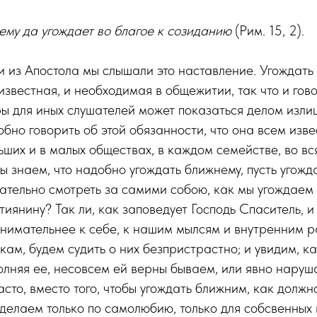
му да угождает во благое к созиданию
(Рим. 15, 2).
 из Апостола мы слышали это наставление. Угождать
известная, и необходимая в общежитии, так что и гово
ы для иных слушателей может показаться делом изли
обно говорить об этой обязанности, что она всем изве
ьших и в малых обществах, в каждом семействе, во в
ы знаем, что надобно угождать ближнему, пусть угожда
тельно смотреть за самими собою, как мы угождаем 
иянину? Так ли, как заповедует Господь Спаситель, и 
внимательнее к себе, к нашим мылсям и внутренним 
кам, будем судить о них безпристрастно; и увидим, ка
олняя ее, несовсем ей верны бываем, или явно наруш
сто, вместо того, чтобы угождать ближним, как должно
 делаем только по самолюбию, только для собсвенных 