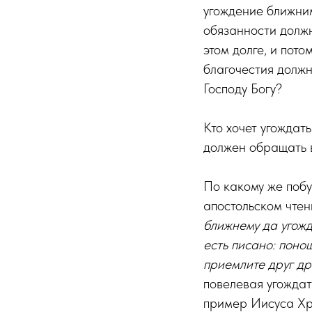
угождение ближним
обязанности должн
этом долге, и пот
благочестия должн
Господу Богу?
Кто хочет угождат
должен обращать 
По какому же поб
апостольском чтен
ближнему да угожд
есть писано: поно
приемлите друг др
повелевая угождат
пример Иисуса Хри