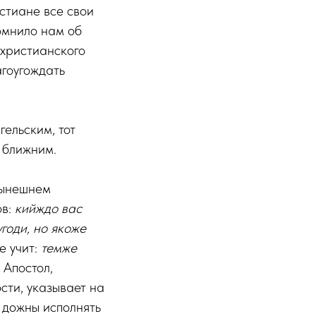
стиане все свои
омнило нам об
 христианского
агоугождать
гельским, тот
 ближним.
нынешнем
ов:
кийждо вас
годи, но якоже
ее учит:
темже
. Апостол,
сти, указывает на
, дожны исполнять