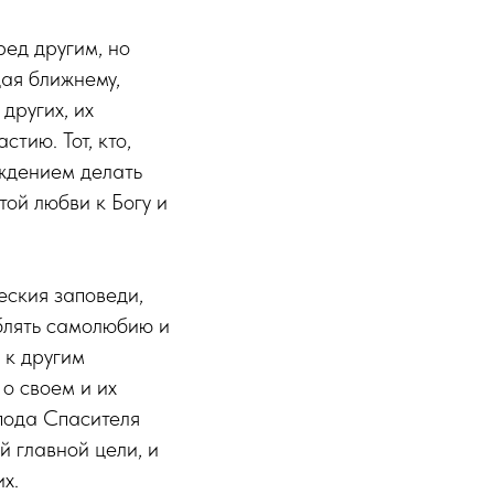
ред другим, но
дая ближнему,
других, их
тию. Тот, кто,
ождением делать
той любви к Богу и
еския заповеди,
блять самолюбию и
 к другим
 о своем и их
пода Спасителя
й главной цели, и
х.