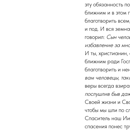
эту обязанность п
ближним и в этом 
благотворить всем
и под. И вся земн
говорил:
Сын челов
избавление за мн
И ты, христианин, 
ближним ради Госп
благотворить и не
вам человецы, так
веры всегда взира
послушлив быв даж
Своей жизни и Сво
чтобы мы шли по сл
Спаситель наш Иис
спасения понес тр