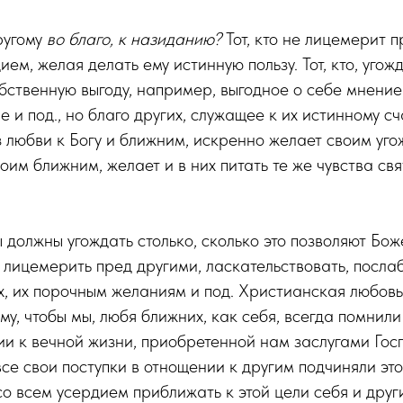
ругому
во благо, к назиданию?
Тот, кто не лицемерит п
ием, желая делать ему истинную пользу. Тот, кто, угож
обственную выгоду, например, выгодное о себе мнение 
и под., но благо других, служащее к их истинному счас
з любви к Богу и ближним, искренно желает своим уг
оим ближним, желает и в них питать те же чувства свя
 должны угождать столько, сколько это позволяют Бож
лицемерить пред другими, ласкательствовать, посла
, их порочным желаниям и под. Христианская любовь
му, чтобы мы, любя ближних, как себя, всегда помнили
и к вечной жизни, приобретенной нам заслугами Гос
все свои поступки в отнощении к другим подчиняли это
со всем усердием приближать к этой цели себя и други