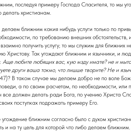
ижним, последуя примеру Господа Спасителя, то мы у
то делать христианам.
 делаем ближним какия нибудь услуги только по привы
обходимости, по требованию внешних обстоятельств, и
 взаимно получить услугу; то мы служим для ближних н
нию Христову. Так угождают ближним и язычники, и лю
:
Аще любите любящих вас, кую мзду имате? не и мыт
уете други ваша токмо, что лишше творите? Не и язы
47)? В таком случае мы делаем добро не по воле Бож
поведи, а по своим расчетам, по необходимости, или п
н все должен делать ради Бога, по учению Христа Спа
 своих поступках подражать примеру Его.
 угождение ближним согласно было с духом христианс
ь и на ту цель для которой что либо делаем ближним