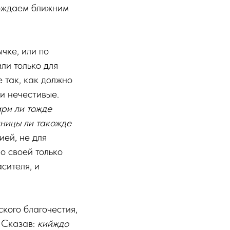
гождаем ближним
чке, или по
ли только для
е так, как должно
ди нечестивые.
ари ли тожде
чницы ли такожде
ией, не для
о своей только
сителя, и
кого благочестия,
. Сказав:
кийждо