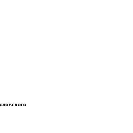
ижним?
славского