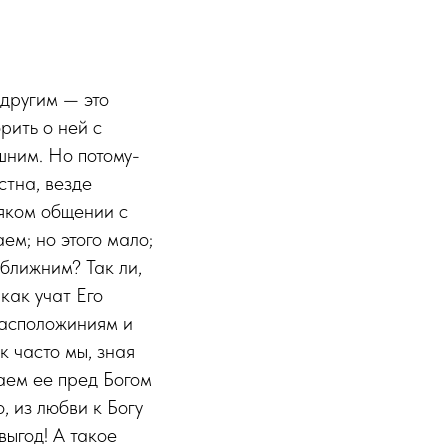
 другим — это
рить о ней с
шним. Но потому-
стна, везде
сяком общении с
ем; но этого мало;
ближним? Так ли,
как учат Его
расположиниям и
к часто мы, зная
аем ее пред Богом
, из любви к Богу
выгод! А такое