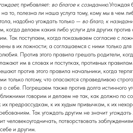
гождает,
прибавляет:
во благое к созиданию.
Угождая 
 на то, полезна ли наша услуга тому, кому мы в чем л
тола, надобно угождать только —
во благо, к назидан
, когда делаем какия либо услуги для других против 
ь им. Так поступаем, когда показываем согласие с ло
рены в их ложности; а соглашаемся с ними только для 
олюбия. Против этого правила грешать родители, когд
блажают им в словах и поступках, противных правилам
ешают против этого правила начальники, когда терпя
и только потому, что опасаются справедливою строг
 о себе. Погрешаем также против долга истинного у
 ближними говорим и делаем не так, как должно по со
 к их предрассудкам, к их худым привычкам, к их нех
ребованиям. Так угождать другим не значит
угождать 
ит человекоугодничать, потворствовать заблуждения
 себе и другим.