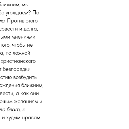
ближним, мы
ибо угождаем? По
ию.
Против этого
совести и долга,
жными мнениями
того, чтобы не
а, по ложной
 христианского
т безпорядки
остию возбудить
гождения ближним,
вести, а как они
орошим желаниям и
во благо, к
м и худым нравам