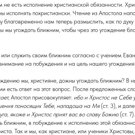
 не есть исполнение христианской обязанности. Хри
ы исполнять похристиански. Чтение из Апостола нап
ому благовременно нам теперь размыслить, как по духу
ы мы угождать ближним, чтобы чрез это угождение бл
ь или служить своим ближним согласно с учением Еван
внимание на побуждения и на цель нашего угождения
уждению мы, християне, дожны угождать ближним? В 
ии есть ответ на этот вопрос. После предложенных сл
ает,
Апостол присовокупляет:
ибо и Христос не Себе у
шения поносящих Тебе, нападоша на Мя
(ст. 3), и дал
уга, якоже и Христос прият вас во славу Божию
(ст. 7)
ь ближним, в побуждение к исполнению этой обязанно
ста. Так и мы, как христиане, или ученики Христовы