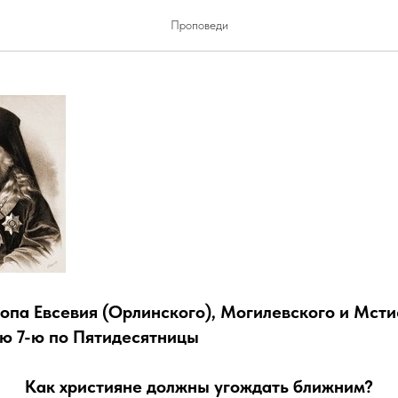
тияне должны угождать бл
Проповеди
опа Евсевия (Орлинского), Могилевского и Мсти
лю 7-ю по Пятидесятницы
Как хриcтияне должны угождать ближним?