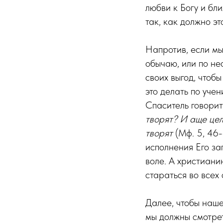
любви к Богу и бл
так, как должно э
Напротив, если мы
обычаю, или по не
своих выгод, чтобы
это делать по уче
Спаситель говорит
творят? И аще цел
творят
(Мф. 5, 46-
исполнения Его за
воле. А христиани
стараться во всех
Далее, чтобы наше
мы должны смотрет