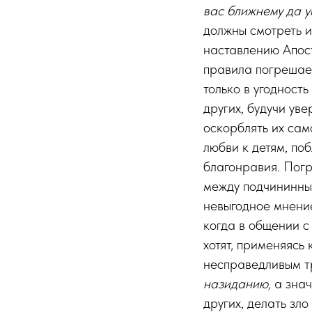
вас ближнему да у
должны смотреть и
наставлению Апос
правила погрешаем
только в угодност
других, будучи уве
оскорблять их сам
любви к детям, по
благонравия. Погр
между подчининным
невыгодное мнение
когда в общении с
хотят, применяясь
несправедливым т
назиданию,
а знач
других, делать зло