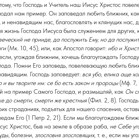
отому, что Господь и Учитель наш Иисус Христос повел
подал нам пример. Он заповедал любить ближних, как
, и ненавидящим нас, благословлять и клянущих нас, 
ая жизнь Господа Иисуса была служением для других,
еческий не прииде, да послужить Ему, но да послужи
оги
(Мк. 10, 45); или, как Апостол говорит:
ибо и Христ
если, угождая ближним, хочешь благоугождать Господу
ода. Помни Его заповедь, повелевающую любить ближ
навидящим. Господь заповедует:
вся убо, елика аще хо
о и вы творите им: се бо есть закон и пророцы
(Мф. 7,
й на пример Самого Господа, и размышляй, как
Он с
е до смерти, смерти же крестныя
(Фил. 2, 8). Господ
их страданиях, подъятых для нашего спасения, остав
едам Его (1 Петр 2, 21). Если мы благоугождаем ближ
ус Христос, быв на земле в образе раба,
не Себе уг
уды, болезни,
злословия злословящих,
т. е., если мы 