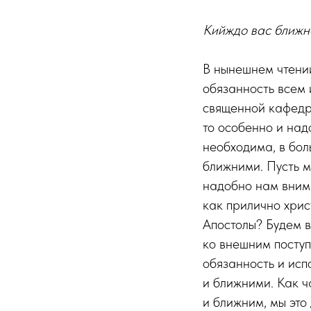
Кийждо вас ближне
В нынешнем чтении
обязанность всем 
священной кафедр
то особенно и над
необходима, в бол
ближними. Пусть м
надобно нам внима
как прилично христ
Апостолы? Будем 
ко внешним поступ
обязанность и исп
и ближними. Как ча
и ближним, мы это