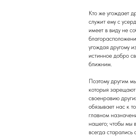
Кто же угождает д
служит ему с усерд
имеет в виду не с
благорасположение 
угождая другому и
истинное добро св
ближним.
Поэтому другим мы
которыя зарещают 
своенравию других
обязывает нас к то
главном назначени
нашего; чтобы мы 
всегда старались 