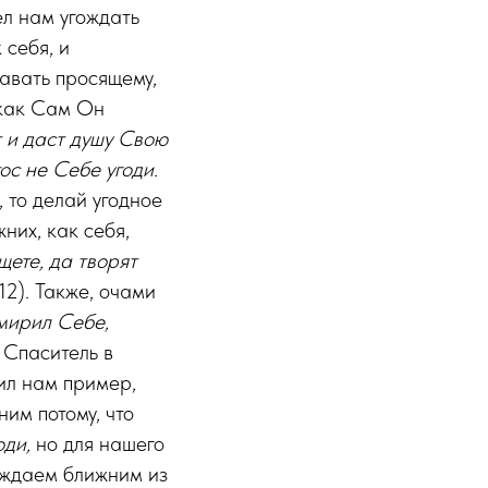
ел нам угождать
 себя, и
давать просящему,
 как Сам Он
т и даст душу Свою
ос не Себе угоди.
, то делай угодное
них, как себя,
щете, да творят
 12). Также, очами
мирил Себе,
ь Спаситель в
ил нам пример,
ним потому, что
оди,
но для нашего
угождаем ближним из