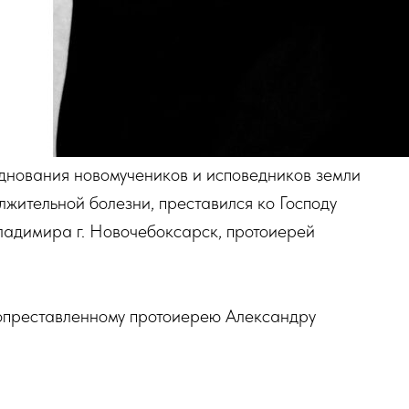
зднования новомучеников и исповедников земли
лжительной болезни, преставился ко Господу
ладимира г. Новочебоксарск, протоиерей
опреставленному протоиерею Александру