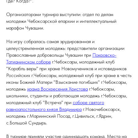
Где? Когда?".
Организаторами турнира выступили: отдел по делам
молодежи Чебоксарской епархии и интеллектуальный
марафон Чувашии.
На игру собралась самая эрудированная и
целеустремленная молодежь: представители организации
Православные добровольцы Чувашии при
Покровско-
Татианинском соборе
г.Чебоксары, молодежный клуб
"Корабль веры" при храме Новомучеников и исповедников
Российских г.Чебоксары, молодежный клуб при храме в честь
иконы Божией Матери "Взыскание погибших" г.Чебоксары,
молодежь
храма Воскресения Христова
г.Чебоксары,
школьники, студенты и работающая молодежь г.Чебоксары,
молодежный клуб "Встреча" при
соборе святого
равноапостольного князя Владимира
г.Новочебоксарск,
молодежь г.Мариинский Посад, г.Цивильск, г.Ядрин,
с.Большой Сундырь.
В турнире приняли участие одиннадцать команд. Места на